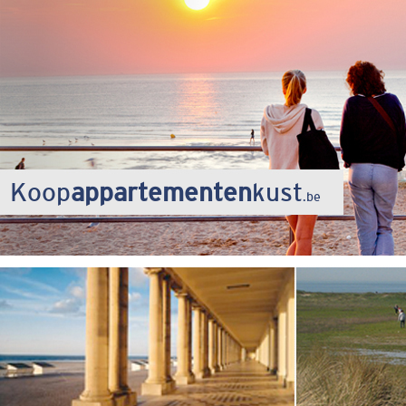
Koop
appartementen
kust
.be