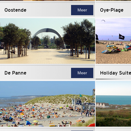
Oostende
Oye-Plage
Meer
De Panne
Holiday Suit
Meer