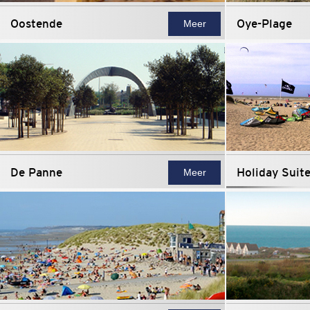
Oostende
Oye-Plage
Meer
De Panne
Holiday Suit
Meer