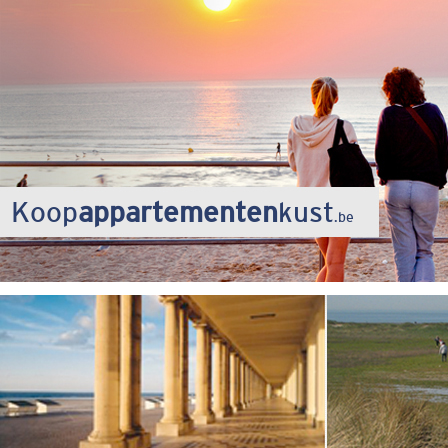
Koop
appartementen
kust
.be