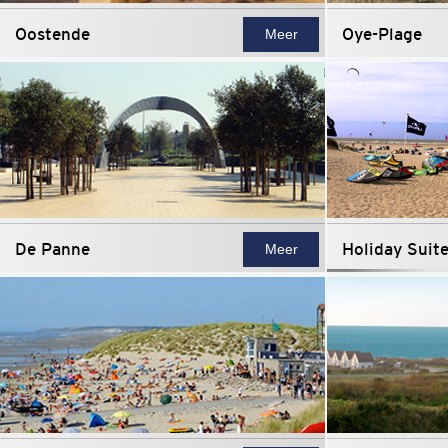
Oostende
Oye-Plage
Meer
De Panne
Holiday Suit
Meer