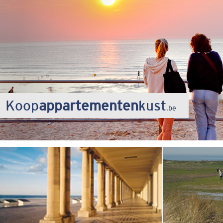
Koop
appartementen
kust
.be